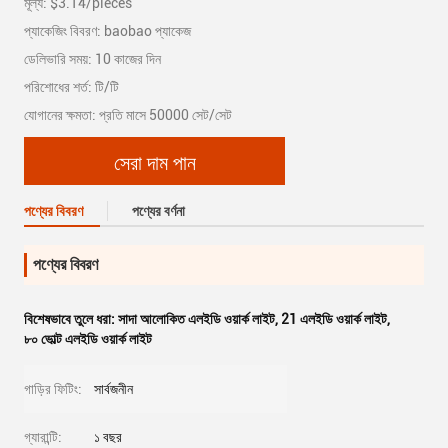
মূল্য: $3.14/pieces
প্যাকেজিং বিবরণ: baobao প্যাকেজ
ডেলিভারি সময়: 10 কাজের দিন
পরিশোধের শর্ত: টি/টি
যোগানের ক্ষমতা: প্রতি মাসে 50000 সেট/সেট
সেরা দাম পান
পণ্যের বিবরণ
পণ্যের বর্ণনা
পণ্যের বিবরণ
বিশেষভাবে তুলে ধরা:
সাদা আলোকিত এলইডি ওয়ার্ক লাইট
,
21 এলইডি ওয়ার্ক লাইট
,
৮০ ভোল্ট এলইডি ওয়ার্ক লাইট
গাড়ির ফিটিং:
সার্বজনীন
গ্যারান্টি:
১ বছর