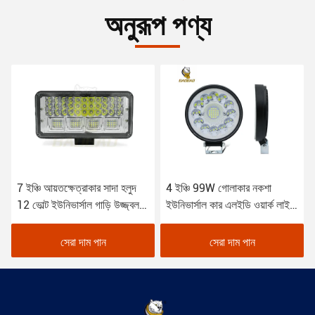
অনুরূপ পণ্য
7 ইঞ্চি আয়তক্ষেত্রাকার সাদা হলুদ
4 ইঞ্চি 99W গোলাকার নকশা
12 ভোল্ট ইউনিভার্সাল গাড়ি উজ্জ্বল
ইউনিভার্সাল কার এলইডি ওয়ার্ক লাইট
কাজের আলো
ট্রাকের জন্য
সেরা দাম পান
সেরা দাম পান