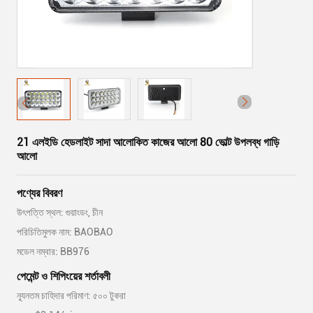
21 এলইডি হেডলাইট সাদা আলোকিত কাজের আলো 80 ভোল্ট উপলব্ধ গাড়ি
আলো
পণ্যের বিবরণ
উৎপত্তি স্থল: গুয়াংডং, চীন
পরিচিতিমুলক নাম: BAOBAO
মডেল নম্বার: BB976
পেমেন্ট ও শিপিংয়ের শর্তাবলী
ন্যূনতম চাহিদার পরিমাণ: ৫০০ টুকরা