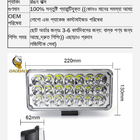
প্যাকিং
রঙিন বাক্স
গুণমান
100% সন্তুষ্টি গ্যারান্টিযুক্ত ((কোনও মানের সমস্যা আমাদ
OEM
লোগো এবং প্যাকেজ কাস্টমাইজড পরিষেবা
পরিষেবা
ছোট অর্ডার জন্যঃ 3-6 কার্যদিবসের জন্য: বাল্ক পণ্য জন্যঃ 7
শিপিং সময়
আছে,দ্রুত শিপিং)) এছাড়াও প্রদান
লজিস্টিক সেবা)