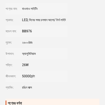
পণ্যের নাম:
বাওবাও লাইটিং
প্রকার:
LED, দিনের সময় চলমান আলো/ টার্ন লাইট
মডেল নাম:
BB976
লুমেন:
২৬০০lm
উপাদান:
অ্যালুমিনিয়াম
শক্তি:
26W
জীবনকাল:
50000ঘন্টা
প্যাকিং:
রঙিন বাক্স
পণ্যের বর্ণনা