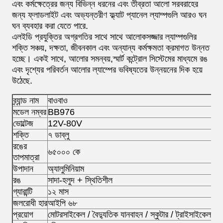
এবং কর্মক্ষেত্রের জন্য বিভিন্ন ধরনের এবং তীব্রতা আলো সরবরাহের
জন্য ফ্লাডলাইট এবং অভ্যন্তরীণ ফ্ল্যাট প্যানেল ল্যাম্পগুলি আরও ঘন
ঘন ব্যবহার করা যেতে পারে.
এলইডি প্রযুক্তির অগ্রগতির সাথে সাথে আলোকসজ্জার ল্যাম্পগুলির
শক্তি সঞ্চয়, দক্ষতা, জীবনকাল এবং অন্যান্য কর্মক্ষমতা ক্রমাগত উন্নত
হচ্ছে। একই সাথে, আলোর সমন্বয়,স্মার্ট কন্ট্রোল সিস্টেমের মাধ্যমে রঙ
এবং দৃশ্যের পরিবর্তন আলোর ল্যাম্পের ভবিষ্যতের উন্নয়নের দিক হয়ে
উঠেছে.
ব্র্যান্ড নাম
বাওবাও
মডেল নম্বর
BB976
ভোল্টেজ
12V-80V
শক্তি
৭ ডাব্লু
রঙের
৬৫০০০ কে
তাপমাত্রা
উপাদান
অ্যালুমিনিয়াম
রঙ
সাদা-হলুদ + স্থিতিশীল
গ্যারান্টি
১২ মাস
জলরোধী হার
আইপি ৬৮
প্রয়োগ
মোটরসাইকেল / বৈদ্যুতিক যানবাহন / স্কুটার / ট্রাইসাইকেলকার