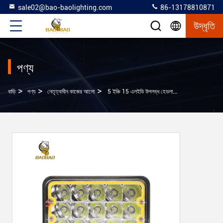
sale02@bao-baolighting.com
86-13178810871
উদ্ধৃতি
পণ্য
>
>
>
বাড়ি
পণ্য
নেতৃত্বাধীন কাজের আলো
5 ইঞ্চি 15 এলইডি উপলব্ধ হেডলাইট সাদা হলুদ মোটরসাইকেল কুয়াশা আলো