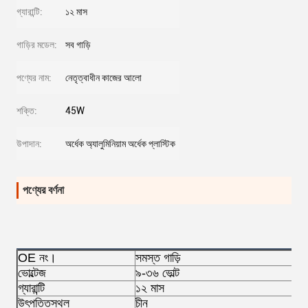
গ্যারান্টি:
১২ মাস
গাড়ির মডেল:
সব গাড়ি
পণ্যের নাম:
নেতৃত্বাধীন কাজের আলো
শক্তি:
45W
উপাদান:
অর্ধেক অ্যালুমিনিয়াম অর্ধেক প্লাস্টিক
পণ্যের বর্ণনা
OE নং।
সমস্ত গাড়ি
ভোল্টেজ
৯-৩৬ ভোল্ট
গ্যারান্টি
১২ মাস
উৎপত্তিস্থল
চীন