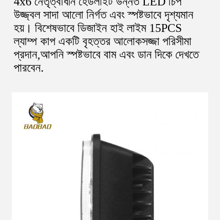
4x6 নেতৃত্বাধীন হেডলাইট উন্নত LED চিপ 
উজ্জ্বল সাদা আলো নির্গত এবং স্পষ্টভাবে দৃশ্যমান 
হয়। বিশেষভাবে ডিজাইন হাই লাইম 15PCS 
ল্যাম্প কাপ একটি বৃহত্তর আলোকসজ্জা পরিসীমা 
প্রদান,আপনি স্পষ্টভাবে বাম এবং ডান দিকে দেখতে 
পারবেন.