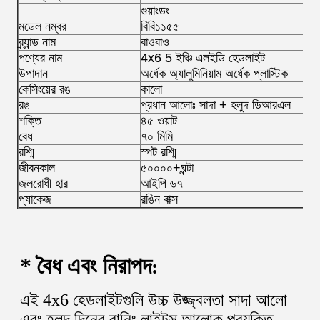
গুয়াংডং
মডেল নম্বর
বিবি১১৫৫
ব্র্যান্ড নাম
বাওবাও
পণ্যের নাম
4x6 5 ইঞ্চি এলইডি হেডলাইট
উপাদান
অর্ধেক অ্যালুমিনিয়াম অর্ধেক প্লাস্টিক
কেসিংয়ের রঙ
কালো
রঙ
প্রধান আলোঃ সাদা + হলুদ ডিআরএল
শক্তি
৪৫ ওয়াট
বেধ
৭০ মিমি
রশ্মি
স্পট রশ্মি
জীবনকাল
৫০০০০+ঘন্টা
জলরোধী হার
আইপি ৬৭
প্যাকেজ
রঙিন বাক্স
* বৈধ এবং নিরাপদ
:
এই 4x6 হেডলাইটগুলি উচ্চ উজ্জ্বলতা সাদা আলো 
এবং হলুদ দিনের রানিং লাইটস আলোক প্রযুক্তি 