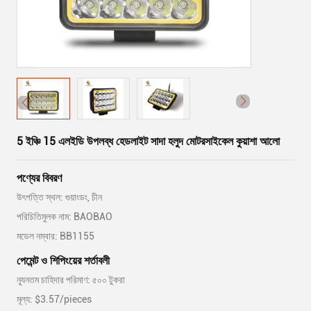
5 ইঞ্চি 15 এলইডি উপলব্ধ হেডলাইট সাদা হলুদ মোটরসাইকেল কুয়াশা আলো
পণ্যের বিবরণ
উৎপত্তি স্থল: গুয়াংডং, চীন
পরিচিতিমুলক নাম: BAOBAO
মডেল নম্বার: BB1155
পেমেন্ট ও শিপিংয়ের শর্তাবলী
ন্যূনতম চাহিদার পরিমাণ: ৫০০ টুকরা
মূল্য: $3.57/pieces