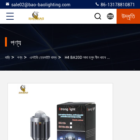
sale02@bao-baolighting.com
86-13178810871
উদ্ধৃতি
পণ্য
>
>
>
বাড়ি
পণ্য
এলইডি হেডলাইট বাল্ব
H4 BA20D সাদা হলুদ নীল ধাতব বাল্ব মিনি ড্রাইভিং LED লাইট মোটরসাইকেল জন্য