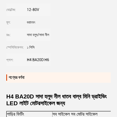
ভোল্টেজ:
12-80V
মূল:
গুয়াংডং
রঙ:
সাদা হলুদ/সাদা নীল
স্পেসিফিকেশন:
১ পিসি
প্লাগ:
H4 BA20D H6
পণ্যের বর্ণনা
H4 BA20D সাদা হলুদ নীল ধাতব বাল্ব মিনি ড্রাইভিং
LED লাইট মোটরসাইকেল জন্য
গাড়ির ফিটিং
সব সাইকেল সব মোটর সাইকেল