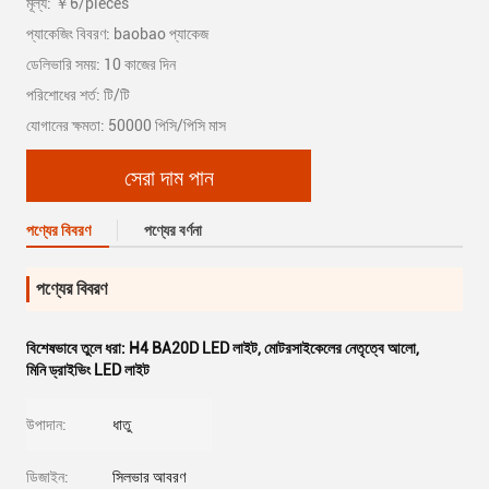
মূল্য: ￥6/pieces
প্যাকেজিং বিবরণ: baobao প্যাকেজ
ডেলিভারি সময়: 10 কাজের দিন
পরিশোধের শর্ত: টি/টি
যোগানের ক্ষমতা: 50000 পিসি/পিসি মাস
সেরা দাম পান
পণ্যের বিবরণ
পণ্যের বর্ণনা
পণ্যের বিবরণ
বিশেষভাবে তুলে ধরা:
H4 BA20D LED লাইট
,
মোটরসাইকেলের নেতৃত্বে আলো
,
মিনি ড্রাইভিং LED লাইট
উপাদান:
ধাতু
ডিজাইন:
সিলভার আবরণ