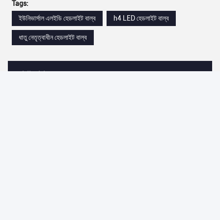
Tags:
ইউনিভার্সাল এলইডি হেডলাইট বাল্ব
h4 LED হেডলাইট বাল্ব
ধাতু নেতৃত্বাধীন হেডলাইট বাল্ব
যোগাযোগ
যোগাযোগ:
Miss. Cici Lam
টেলিফোন:
86-13178810871
এখনই যোগাযোগ করুন
আমাদের মেইল করুন