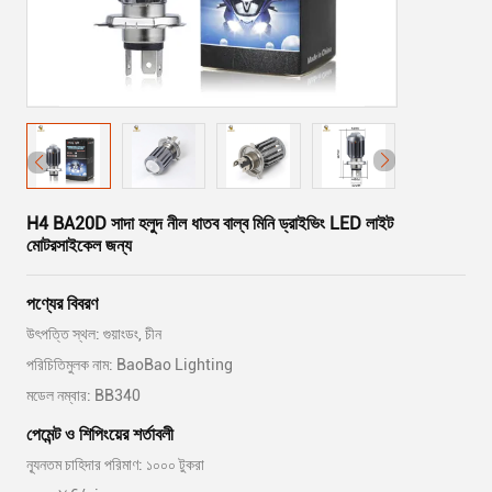
H4 BA20D সাদা হলুদ নীল ধাতব বাল্ব মিনি ড্রাইভিং LED লাইট
মোটরসাইকেল জন্য
পণ্যের বিবরণ
উৎপত্তি স্থল: গুয়াংডং, চীন
পরিচিতিমুলক নাম: BaoBao Lighting
মডেল নম্বার: BB340
পেমেন্ট ও শিপিংয়ের শর্তাবলী
ন্যূনতম চাহিদার পরিমাণ: ১০০০ টুকরা