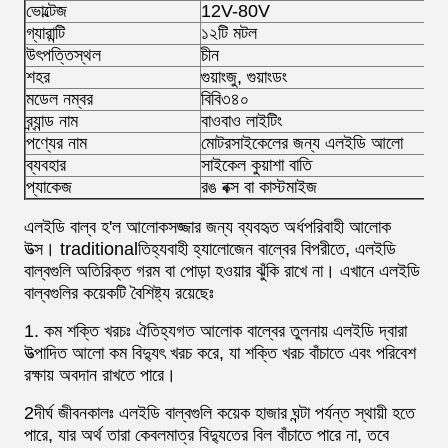
ভোল্টেজ
12V-80V
গ্যারান্টি
১২টি মটল
উৎপত্তিস্থল
চীন
শহর
গুয়াংজু, গুয়াংডং
মডেল নম্বর
বিবি৩৪০
ব্র্যান্ড নাম
বাওবাও লাইটিং
পণ্যের নাম
মোটরসাইকেলের জন্য এলইডি আলো
ব্যবহার
সাইকেল কুয়াশা বাতি
প্যাকেজ
রঙ বক্স বা কাস্টমাইজ
এলইডি বাল্ব হ'ল আলোকসজ্জার জন্য ব্যবহৃত অর্ধপরিবাহী আলোক
উত্স। traditionalতিহ্যবাহী হ্যালোজেন বাল্বের বিপরীতে, এলইডি
বাল্বগুলি অতিরিক্ত গরম বা পোড়া হওয়ার ঝুঁকি রাখে না। এখানে এলইডি
বাল্বগুলির কয়েকটি বৈশিষ্ট্য রয়েছেঃ
1. কম শক্তি খরচঃ ঐতিহ্যগত আলোক বাল্বের তুলনায় এলইডি দ্বারা
উত্পাদিত আলো কম বিদ্যুৎ খরচ করে, যা শক্তি খরচ বাঁচাতে এবং পরিবেশ
রক্ষায় অবদান রাখতে পারে।
2দীর্ঘ জীবনকালঃ এলইডি বাল্বগুলি কয়েক হাজার ঘন্টা পর্যন্ত স্থায়ী হতে
পারে, যার অর্থ তারা কেবলমাত্র বিদ্যুতের বিল বাঁচাতে পারে না, তবে