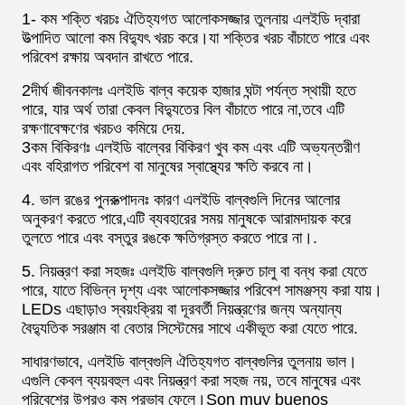
1- কম শক্তি খরচঃ ঐতিহ্যগত আলোকসজ্জার তুলনায় এলইডি দ্বারা
উত্পাদিত আলো কম বিদ্যুৎ খরচ করে।যা শক্তির খরচ বাঁচাতে পারে এবং
পরিবেশ রক্ষায় অবদান রাখতে পারে.
2দীর্ঘ জীবনকালঃ এলইডি বাল্ব কয়েক হাজার ঘন্টা পর্যন্ত স্থায়ী হতে
পারে, যার অর্থ তারা কেবল বিদ্যুতের বিল বাঁচাতে পারে না,তবে এটি
রক্ষণাবেক্ষণের খরচও কমিয়ে দেয়.
3কম বিকিরণঃ এলইডি বাল্বের বিকিরণ খুব কম এবং এটি অভ্যন্তরীণ
এবং বহিরাগত পরিবেশ বা মানুষের স্বাস্থ্যের ক্ষতি করবে না।
4. ভাল রঙের পুনরুত্পাদনঃ কারণ এলইডি বাল্বগুলি দিনের আলোর
অনুকরণ করতে পারে,এটি ব্যবহারের সময় মানুষকে আরামদায়ক করে
তুলতে পারে এবং বস্তুর রঙকে ক্ষতিগ্রস্ত করতে পারে না।.
5. নিয়ন্ত্রণ করা সহজঃ এলইডি বাল্বগুলি দ্রুত চালু বা বন্ধ করা যেতে
পারে, যাতে বিভিন্ন দৃশ্য এবং আলোকসজ্জার পরিবেশ সামঞ্জস্য করা যায়।
LEDs এছাড়াও স্বয়ংক্রিয় বা দূরবর্তী নিয়ন্ত্রণের জন্য অন্যান্য
বৈদ্যুতিক সরঞ্জাম বা বেতার সিস্টেমের সাথে একীভূত করা যেতে পারে.
সাধারণভাবে, এলইডি বাল্বগুলি ঐতিহ্যগত বাল্বগুলির তুলনায় ভাল।
এগুলি কেবল ব্যয়বহুল এবং নিয়ন্ত্রণ করা সহজ নয়, তবে মানুষের এবং
পরিবেশের উপরও কম প্রভাব ফেলে।Son muy buenos