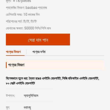
মূল্য: ￥18/pieces
প্যাকেজিং বিবরণ: baobao প্যাকেজ
ডেলিভারি সময়: 10 কাজের দিন
পরিশোধের শর্ত: টি/টি, টি/টি
যোগানের ক্ষমতা: 50000 পিসি/পিসি মাস
সেরা দাম পান
পণ্যের বিবরণ
পণ্যের বর্ণনা
পণ্যের বিবরণ
বিশেষভাবে তুলে ধরা:
দ্বৈত রঙের এলইডি হেডলাইট
,
সিজি মডিফাইড এলইডি হেডলাইট
,
৮০ ভোল্ট এলইডি হেডলাইট
উপাদান:
অ্যালুমিনিয়াম
মূল:
গুয়াংজু