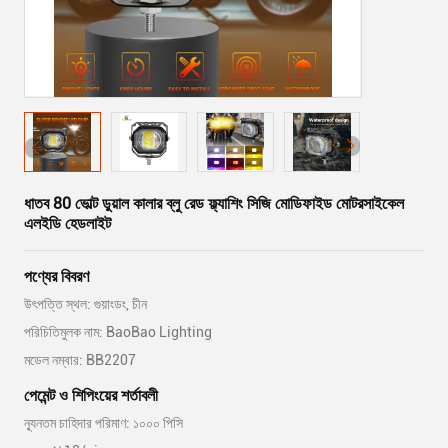
ধাতব 80 ভোল্ট ডুয়াল কালার ব্লু রেড ফ্ল্যাশিং সিজি মোডিফাইড মোটরসাইকেল
এলইডি হেডলাইট
পণ্যের বিবরণ
উৎপত্তি স্থল: গুয়াংডং, চীন
পরিচিতিমুলক নাম: BaoBao Lighting
মডেল নম্বার: BB2207
পেমেন্ট ও শিপিংয়ের শর্তাবলী
ন্যূনতম চাহিদার পরিমাণ: ১০০০ পিসি