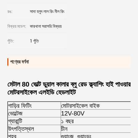
রঙ:
সাদা হলুদ লাল রিং নীল রিং
বিক্রয় মডেল:
কারখানা সরাসরি বিক্রয়
পুঁতি:
1 পুঁতি
পণ্যের বর্ণনা
মেটাল 80 ভোল্ট ডুয়াল কালার ব্লু রেড ফ্ল্যাশিং হাই পাওয়ার
মোটরসাইকেল এলইডি হেডলাইট
গাড়ির ফিটিং
মোটরসাইকেল বাইক
ভোল্টেজ
12V-80V
গ্যারান্টি
১ বছর
উৎপত্তিস্থল
চীন
শহর
গুয়াংজু, গুয়াংডং