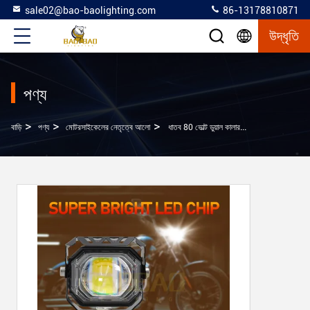
sale02@bao-baolighting.com
86-13178810871
উদ্ধৃতি
পণ্য
>
>
>
বাড়ি
পণ্য
মোটরসাইকেলের নেতৃত্বে আলো
ধাতব 80 ভোল্ট ডুয়াল কালার ব্লু রেড ফ্ল্যাশিং সিজি মোডিফাইড মোটরসাইকেল এলইডি হেডলাইট