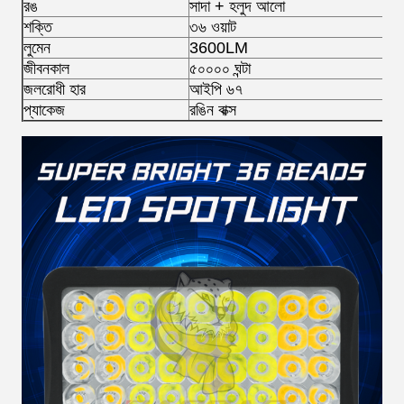
রঙ
সাদা + হলুদ আলো
শক্তি
৩৬ ওয়াট
লুমেন
3600LM
জীবনকাল
৫০০০০ ঘন্টা
জলরোধী হার
আইপি ৬৭
প্যাকেজ
রঙিন বাক্স