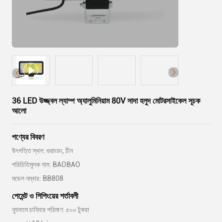
36 LED উজ্জ্বল ল্যাম্প অ্যালুমিনিয়াম 80V সাদা হলুদ মোটরসাইকেল সূচক
আলো
পণ্যের বিবরণ
উৎপত্তি স্থল: গুয়াংডং, চীন
পরিচিতিমুলক নাম: BAOBAO
মডেল নম্বার: BB808
পেমেন্ট ও শিপিংয়ের শর্তাবলী
ন্যূনতম চাহিদার পরিমাণ: ৫০০ টুকরা