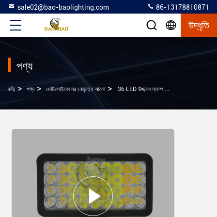
sale02@bao-baolighting.com
86-13178810871
উদ্ধৃতি
পণ্য
>
>
>
বাড়ি
পণ্য
মোটরসাইকেলের নেতৃত্বে আলো
36 LED উজ্জ্বল ল্যাম্প অ্যালুমিনিয়াম 80V সাদা হলুদ মোটরসাইকেল সূচক আলো