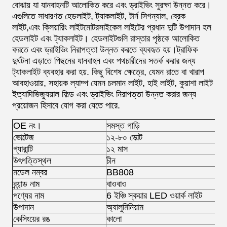
বোঝায় যা যানবাহনটি আলোকিত করে এবং ড্রাইভিং সুরক্ষা উন্নত করে।
এগুলিতে সাধারণত হেডলাইট, ট্যাকলাইট, টার্ন সিগন্যাল, ব্রেক
লাইট,এবং ক্লিয়ারিং লাইটমোটরসাইকেল লাইটের প্রধান দুটি উপাদান হল
হেডলাইট এবং ট্যাকলাইট। হেডলাইটগুলি রাস্তার পৃষ্ঠকে আলোকিত
করতে এবং ড্রাইভিং নিরাপত্তা উন্নত করতে ব্যবহৃত হয়।ট্রাফিক
দুর্ঘটনা এড়াতে পিছনের যানবাহন এবং পথচারীদের সতর্ক করার জন্য
ট্যাকলাইট ব্যবহার করা হয়. কিছু বিশেষ ক্ষেত্রে, যেমন রাতে বা খারাপ
আবহাওয়ায়, সহায়ক ল্যাম্প যেমন চলমান লাইট, হাই লাইট, কুয়াশা লাইট
ইত্যাদিভিজ্যুয়াল ফিল্ড এবং ড্রাইভিং নিরাপত্তা উন্নত করার জন্য
প্রয়োজন হিসাবে যোগ করা যেতে পারে.
OE নং।
সমস্ত গাড়ি
ভোল্টেজ
১২-৮০ ভোল্ট
গ্যারান্টি
১২ মাস
উৎপত্তিস্থল
চীন
মডেল নম্বর
BB808
ব্র্যান্ড নাম
বাওবাও
পণ্যের নাম
6 ইঞ্চি স্কয়ার LED ওয়ার্ক লাইট
উপাদান
অ্যালুমিনিয়াম
কেসিংয়ের রঙ
কালো