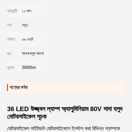
গ্যারান্টি:
১২ মাস
শর্ত:
নতুন
শক্তি:
৩৬ ওয়াট
রঙ:
সাদা+হলুদ আলো
লুমেন:
3600lm
পণ্যের বর্ণনা
36 LED উজ্জ্বল ল্যাম্প অ্যালুমিনিয়াম 80V সাদা হলুদ
মোটরসাইকেল সূচক
মোটরসাইকেল লাইটগুলি মোটরসাইকেলে ইনস্টল করা বিভিন্ন ল্যাম্পকে