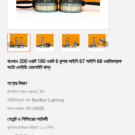
বাওবাও 200 ওয়াট 180 ওয়াট 6 কুপার আইপি 67 আইপি 68 ওয়াটারপ্রুফ
অটো এলইডি হেডলাইট বাল্ব
পণ্যের বিবরণ
উৎপত্তি স্থল: গুয়াংডং, চীন
পরিচিতিমুলক নাম: BaoBao Lighting
মডেল নম্বার: বিবি 25505
পেমেন্ট ও শিপিংয়ের শর্তাবলী
ন্যূনতম চাহিদার পরিমাণ: ১০০ পিসি