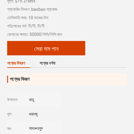
মূল্য: $15.2/sets
প্যাকেজিং বিবরণ: baobao প্যাকেজ
ডেলিভারি সময়: 10 কাজের দিন
পরিশোধের শর্ত: টি/টি, টি/টি
যোগানের ক্ষমতা: 50000 পিসি/পিসি মাস
সেরা দাম পান
পণ্যের বিবরণ
পণ্যের বর্ণনা
পণ্যের বিবরণ
উপাদান:
ধাতু
মূল:
গুয়াংজু
রঙ:
সাদা+হলুদ