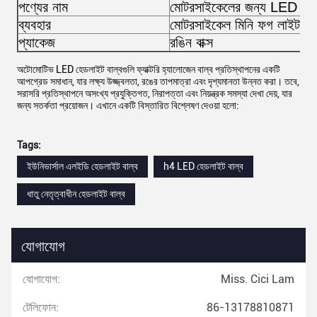
পণ্যের নাম
মোটরসাইকেলের জন্য LED আ
ব্যবহার
মোটরসাইকেল মিনি ফগ লাইট
প্যাকেজ
রঙিন বাক্স
অটোমোটিভ LED হেডলাইট বাল্বগুলি ফ্যাক্টরি হ্যালোজেন বাল্ব প্রতিস্থাপনের একটি
আপগ্রেড সমাধান, যার লক্ষ্য উজ্জ্বলতা, রঙের তাপমাত্রা এবং দৃশ্যমানতা উন্নত করা। তবে,
সরাসরি প্রতিস্থাপনে অসংখ্য প্রযুক্তিগত, নিরাপত্তা এবং নিয়ন্ত্রক সমস্যা দেখা দেয়, যার
জন্য সতর্কতা প্রয়োজন। এখানে একটি বিস্তারিত বিশ্লেষণ দেওয়া হলো:
Tags:
ইউনিভার্সাল এলইডি হেডলাইট বাল্ব
h4 LED হেডলাইট বাল্ব
ধাতু নেতৃত্বাধীন হেডলাইট বাল্ব
যোগাযোগ
যোগাযোগ:
Miss. Cici Lam
টেলিফোন:
86-13178810871