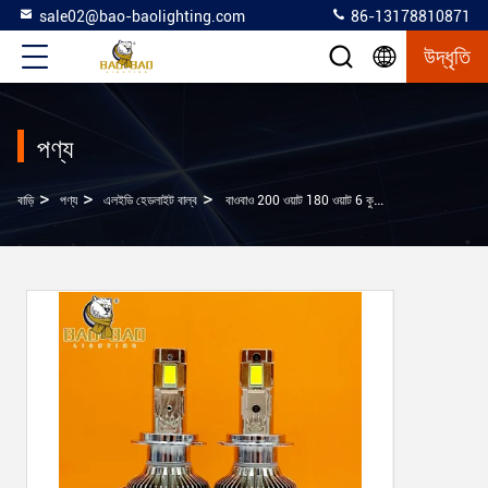
sale02@bao-baolighting.com
86-13178810871
উদ্ধৃতি
পণ্য
>
>
>
বাড়ি
পণ্য
এলইডি হেডলাইট বাল্ব
বাওবাও 200 ওয়াট 180 ওয়াট 6 কুপার আইপি 67 আইপি 68 ওয়াটারপ্রুফ অটো এলইডি হেডলাইট বাল্ব