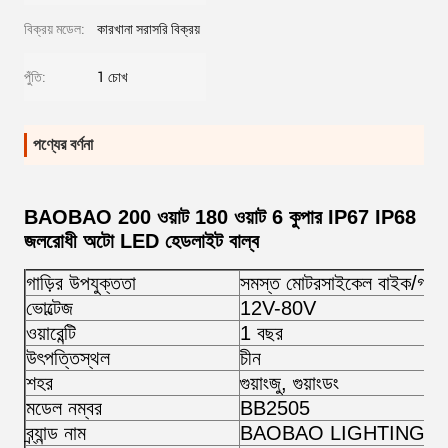
বিক্রয় মডেল:
কারখানা সরাসরি বিক্রয়
পুঁতি:
1 চোখ
পণ্যের বর্ণনা
BAOBAO 200 ওয়াট 180 ওয়াট 6 কুপার IP67 IP68
জলরোধী অটো LED হেডলাইট বাল্ব
গাড়ির উপযুক্ততা
সমস্ত মোটরসাইকেল বাইক/গাড়ি
ভোল্টেজ
12V-80V
ওয়ারেন্টি
1 বছর
উৎপত্তিস্থল
চীন
শহর
গুয়াংজু, গুয়াংডং
মডেল নম্বর
BB2505
ব্র্যান্ড নাম
BAOBAO LIGHTING