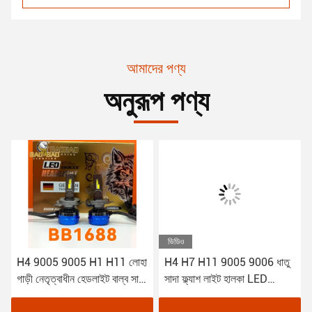
আমাদের পণ্য
অনুরূপ পণ্য
ভিডিও
H4 9005 9005 H1 H11 লোহা
H4 H7 H11 9005 9006 ধাতু
গাড়ী নেতৃত্বাধীন হেডলাইট বাল্ব সাদা
সাদা ফ্ল্যাশ লাইট হালকা LED
উচ্চ ক্ষমতা অটো পার্টস
হেডলাইট অটো পার্টস