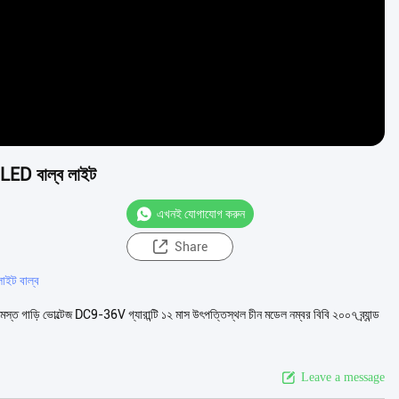
ট LED বাল্ব লাইট
এখনই যোগাযোগ করুন
Share
লাইট বাল্ব
্ত গাড়ি ভোল্টেজ DC9-36V গ্যারান্টি ১২ মাস উৎপত্তিস্থল চীন মডেল নম্বর বিবি ২০০৭ ব্র্যান্ড
Leave a message