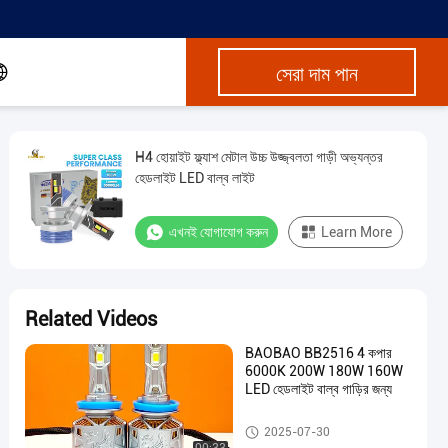
সেরা দাম পান
H4 হোয়াইট ফ্ল্যাশ মেটাল উচ্চ উজ্জ্বলতা গাড়ী অভ্যন্তর
হেডলাইট LED বাল্ব লাইট
এখনই যোগাযোগ করুন
Learn More
Related Videos
BAOBAO BB2516 4 কপার
6000K 200W 180W 160W
LED হেডলাইট বাল্ব গাড়ির জন্য
Car LED Bulb
2025-07-30