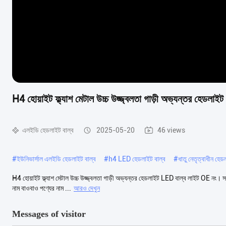
H4 হোয়াইট ফ্ল্যাশ মেটাল উচ্চ উজ্জ্বলতা গাড়ী অভ্যন্তর হেডলাই
এলইডি হেডলাইট বাল্ব
2025-05-20
46 views
#
ইউনিভার্সাল এলইডি হেডলাইট বাল্ব
#
h4 LED হেডলাইট বাল্ব
#
ধাতু নেতৃত্বাধীন হেড
H4 হোয়াইট ফ্ল্যাশ মেটাল উচ্চ উজ্জ্বলতা গাড়ী অভ্যন্তর হেডলাইট LED বাল্ব লাইট OE নং। সমস
নাম বাওবাও পণ্যের নাম ...
আরও দেখুন
Messages of visitor