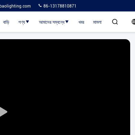
baolighting.com
86-13178810871
বাড়ি
পণ্য
আমাদের সম্বন্ধে
খবর
মামলা
Play
Video