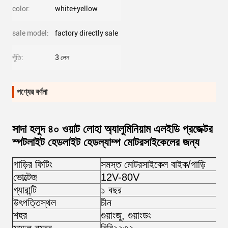
color:
white+yellow
sale model:
factory directly sale
পুঁতি:
3 লেন
পণ্যের বর্ণনা
সাদা হলুদ ৪০ ওয়াট লোহা অ্যালুমিনিয়াম এলইডি প্রজেক্টর
স্পটলাইট হেডলাইট হেডল্যাম্প মোটরসাইকেলের জন্য
গাড়ির ফিটিং
সমস্ত মোটরসাইকেল বাইক/গাড়ি
ভোল্টেজ
12V-80V
গ্যারান্টি
১ বছর
উৎপত্তিস্থল
চীন
শহর
গুয়াংজু, গুয়াংডং