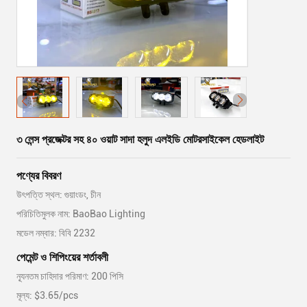
৩ লেন্স প্রজেক্টর সহ ৪০ ওয়াট সাদা হলুদ এলইডি মোটরসাইকেল হেডলাইট
পণ্যের বিবরণ
উৎপত্তি স্থল: গুয়াংডং, চীন
পরিচিতিমুলক নাম: BaoBao Lighting
মডেল নম্বার: বিবি 2232
পেমেন্ট ও শিপিংয়ের শর্তাবলী
ন্যূনতম চাহিদার পরিমাণ: 200 পিসি
মূল্য: $3.65/pcs