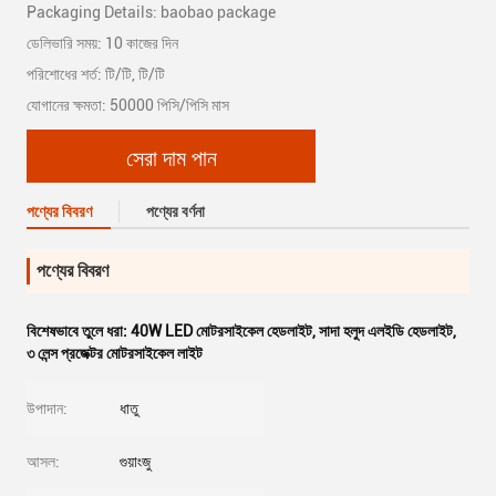
Packaging Details: baobao package
ডেলিভারি সময়: 10 কাজের দিন
পরিশোধের শর্ত: টি/টি, টি/টি
যোগানের ক্ষমতা: 50000 পিসি/পিসি মাস
সেরা দাম পান
পণ্যের বিবরণ
পণ্যের বর্ণনা
পণ্যের বিবরণ
বিশেষভাবে তুলে ধরা:
40W LED মোটরসাইকেল হেডলাইট
,
সাদা হলুদ এলইডি হেডলাইট
,
৩ লেন্স প্রজেক্টর মোটরসাইকেল লাইট
উপাদান:
ধাতু
আসল:
গুয়াংজু