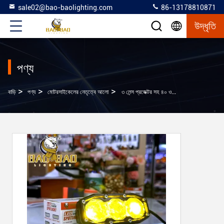
sale02@bao-baolighting.com
86-13178810871
উদ্ধৃতি
পণ্য
>
>
>
বাড়ি
পণ্য
মোটরসাইকেলের নেতৃত্বে আলো
৩ লেন্স প্রজেক্টর সহ ৪০ ওয়াট সাদা হলুদ এলইডি মোটরসাইকেল হেডলাইট